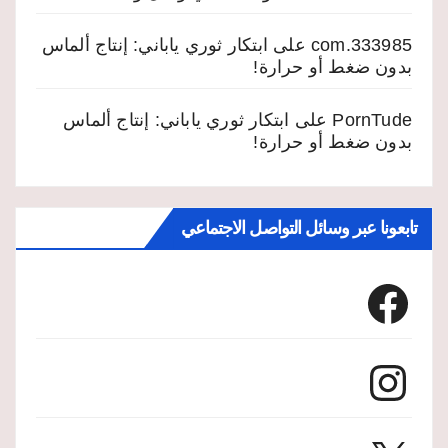
333985.com
على
ابتكار ثوري ياباني: إنتاج ألماس
بدون ضغط أو حرارة!
PornTude
على
ابتكار ثوري ياباني: إنتاج ألماس
بدون ضغط أو حرارة!
تابعونا عبر وسائل التواصل الاجتماعي
Facebook
Instagram
X