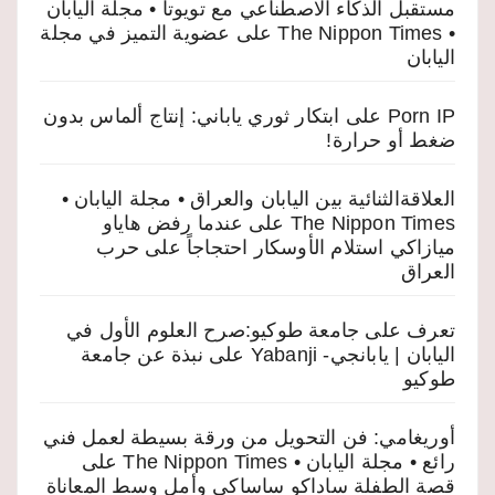
مستقبل الذكاء الاصطناعي مع تويوتا • مجلة اليابان
• The Nippon Times
على
عضوية التميز في مجلة
اليابان
Porn IP
على
ابتكار ثوري ياباني: إنتاج ألماس بدون
ضغط أو حرارة!
العلاقةالثنائية بين اليابان والعراق • مجلة اليابان •
The Nippon Times
على
عندما رفض هاياو
ميازاكي استلام الأوسكار احتجاجاً على حرب
العراق
تعرف على جامعة طوكيو:صرح العلوم الأول في
اليابان | يابانجي- Yabanji
على
نبذة عن جامعة
طوكيو
أوريغامي: فن التحويل من ورقة بسيطة لعمل فني
رائع • مجلة اليابان • The Nippon Times
على
قصة الطفلة ساداكو ساساكي وأمل وسط المعاناة