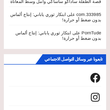
قصة الطفلة ساداكو ساساكي وأمل وسط المعاناة
333985.com
على
ابتكار ثوري ياباني: إنتاج ألماس
بدون ضغط أو حرارة!
PornTude
على
ابتكار ثوري ياباني: إنتاج ألماس
بدون ضغط أو حرارة!
تابعونا عبر وسائل التواصل الاجتماعي
Facebook
Instagram