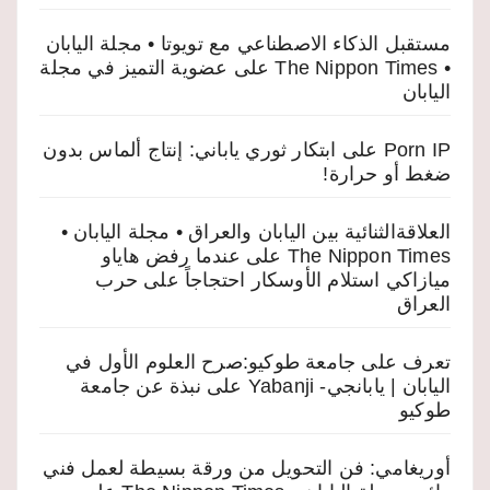
مستقبل الذكاء الاصطناعي مع تويوتا • مجلة اليابان
• The Nippon Times
على
عضوية التميز في مجلة
اليابان
Porn IP
على
ابتكار ثوري ياباني: إنتاج ألماس بدون
ضغط أو حرارة!
العلاقةالثنائية بين اليابان والعراق • مجلة اليابان •
The Nippon Times
على
عندما رفض هاياو
ميازاكي استلام الأوسكار احتجاجاً على حرب
العراق
تعرف على جامعة طوكيو:صرح العلوم الأول في
اليابان | يابانجي- Yabanji
على
نبذة عن جامعة
طوكيو
أوريغامي: فن التحويل من ورقة بسيطة لعمل فني