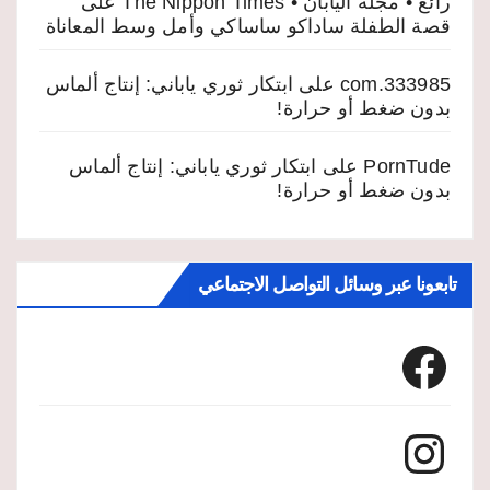
رائع • مجلة اليابان • The Nippon Times
على
قصة الطفلة ساداكو ساساكي وأمل وسط المعاناة
333985.com
على
ابتكار ثوري ياباني: إنتاج ألماس
بدون ضغط أو حرارة!
PornTude
على
ابتكار ثوري ياباني: إنتاج ألماس
بدون ضغط أو حرارة!
تابعونا عبر وسائل التواصل الاجتماعي
Facebook
Instagram