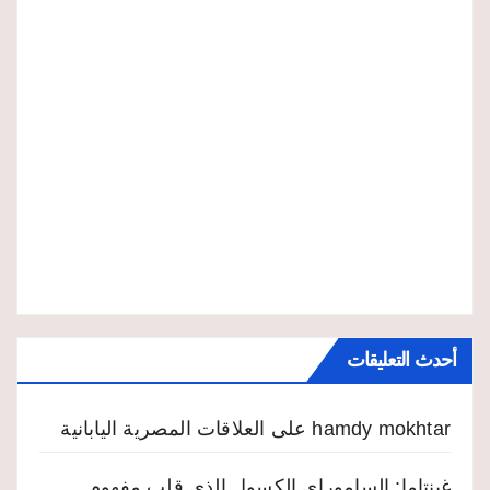
أحدث التعليقات
hamdy mokhtar
على
العلاقات المصرية اليابانية
غينتاما: الساموراي الكسول الذي قلب مفهوم