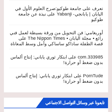
تعرف على جامعة طوكيو:صرح العلوم الأول في
اليابان | يابانجي- Yabanji
على
نبذة عن جامعة
طوكيو
أوريغامي: فن التحويل من ورقة بسيطة لعمل فني
رائع • مجلة اليابان • The Nippon Times
على
قصة الطفلة ساداكو ساساكي وأمل وسط المعاناة
333985.com
على
ابتكار ثوري ياباني: إنتاج ألماس
بدون ضغط أو حرارة!
PornTude
على
ابتكار ثوري ياباني: إنتاج ألماس
بدون ضغط أو حرارة!
تابعونا عبر وسائل التواصل الاجتماعي