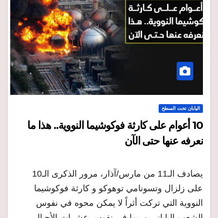
اليابان تحت السطح
10 أعوام على كارثة فوكوشيما النووية.. هذا ما
نعرفه عنها حتى الآن
يصادف الـ11 من مارس/آذار، مرور الذكرى الـ10
على زلزال وتسونامي توهوكو و كارثة فوكوشيما
النووية التي تركت أثراً لا يمكن محوه في نفوس
الشعب الياباني وربما في نفوس عشرات الأجيال…