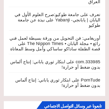
العراق
تعرف على جامعة طوكيو:صرح العلوم الأول في
اليابان | يابانجي- Yabanji
على
نبذة عن جامعة
طوكيو
أوريغامي: فن التحويل من ورقة بسيطة لعمل فني
رائع • مجلة اليابان • The Nippon Times
على
قصة الطفلة ساداكو ساساكي وأمل وسط المعاناة
333985.com
على
ابتكار ثوري ياباني: إنتاج ألماس
بدون ضغط أو حرارة!
PornTude
على
ابتكار ثوري ياباني: إنتاج ألماس
بدون ضغط أو حرارة!
تابعونا عبر وسائل التواصل الاجتماعي