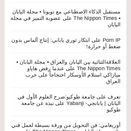
مستقبل الذكاء الاصطناعي مع تويوتا • مجلة اليابان
• The Nippon Times
على
عضوية التميز في مجلة
اليابان
Porn IP
على
ابتكار ثوري ياباني: إنتاج ألماس بدون
ضغط أو حرارة!
العلاقةالثنائية بين اليابان والعراق • مجلة اليابان •
The Nippon Times
على
عندما رفض هاياو
ميازاكي استلام الأوسكار احتجاجاً على حرب
العراق
تعرف على جامعة طوكيو:صرح العلوم الأول في
اليابان | يابانجي- Yabanji
على
نبذة عن جامعة
طوكيو
أوريغامي: فن التحويل من ورقة بسيطة لعمل فني