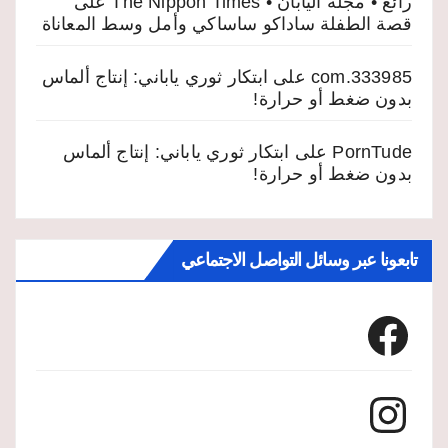
رائع • مجلة اليابان • The Nippon Times
على
قصة الطفلة ساداكو ساساكي وأمل وسط المعاناة
333985.com
على
ابتكار ثوري ياباني: إنتاج ألماس
بدون ضغط أو حرارة!
PornTude
على
ابتكار ثوري ياباني: إنتاج ألماس
بدون ضغط أو حرارة!
تابعونا عبر وسائل التواصل الاجتماعي
Facebook
Instagram