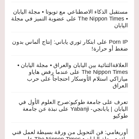
مستقبل الذكاء الاصطناعي مع تويوتا • مجلة اليابان
• The Nippon Times
على
عضوية التميز في مجلة
اليابان
Porn IP
على
ابتكار ثوري ياباني: إنتاج ألماس بدون
ضغط أو حرارة!
العلاقةالثنائية بين اليابان والعراق • مجلة اليابان •
The Nippon Times
على
عندما رفض هاياو
ميازاكي استلام الأوسكار احتجاجاً على حرب
العراق
تعرف على جامعة طوكيو:صرح العلوم الأول في
اليابان | يابانجي- Yabanji
على
نبذة عن جامعة
طوكيو
أوريغامي: فن التحويل من ورقة بسيطة لعمل فني