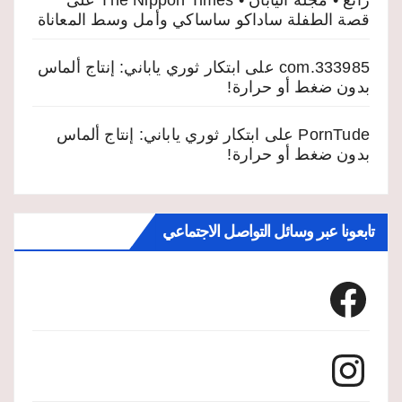
رائع • مجلة اليابان • The Nippon Times
على
قصة الطفلة ساداكو ساساكي وأمل وسط المعاناة
333985.com
على
ابتكار ثوري ياباني: إنتاج ألماس
بدون ضغط أو حرارة!
PornTude
على
ابتكار ثوري ياباني: إنتاج ألماس
بدون ضغط أو حرارة!
تابعونا عبر وسائل التواصل الاجتماعي
Facebook
Instagram