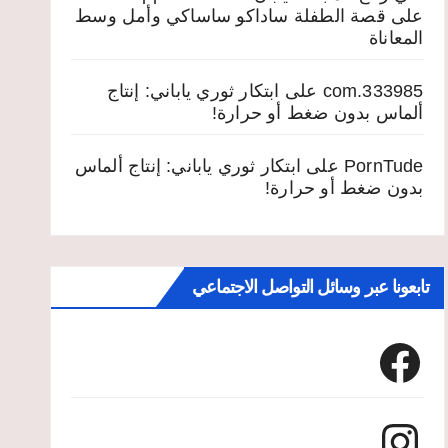
على
قصة الطفلة ساداكو ساساكي وأمل وسط
المعاناة
333985.com
على
ابتكار ثوري ياباني: إنتاج
ألماس بدون ضغط أو حرارة!
PornTude
على
ابتكار ثوري ياباني: إنتاج ألماس
بدون ضغط أو حرارة!
تابعونا عبر وسائل التواصل الاجتماعي
Facebook
Instagram