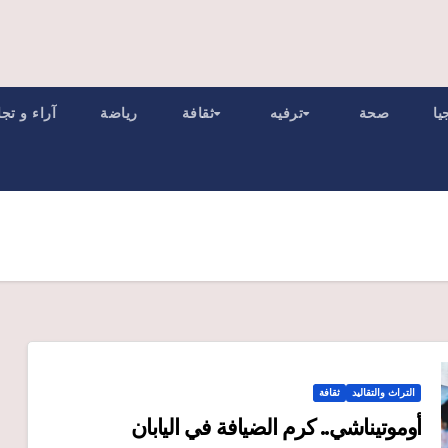
يا
صحة
ترفيه
ثقافة
رياضة
آراء و تج
التراث والتقاليد
ثقافة
أوموتيناشي.. كرم الضيافة في اليابان