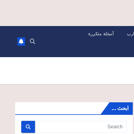
ارب
أسئلة متكررة
ابحث …