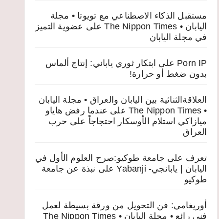
مستقبل الذكاء الاصطناعي مع تويوتا • مجلة
اليابان • The Nippon Times
على
عضوية التميز
في مجلة اليابان
Porn IP
على
ابتكار ثوري ياباني: إنتاج ألماس
بدون ضغط أو حرارة!
العلاقةالثنائية بين اليابان والعراق • مجلة اليابان
• The Nippon Times
على
عندما رفض هاياو
ميازاكي استلام الأوسكار احتجاجاً على حرب
العراق
تعرف على جامعة طوكيو:صرح العلوم الأول في
اليابان | يابانجي- Yabanji
على
نبذة عن جامعة
طوكيو
أوريغامي: فن التحويل من ورقة بسيطة لعمل
فني رائع • مجلة اليابان • The Nippon Times