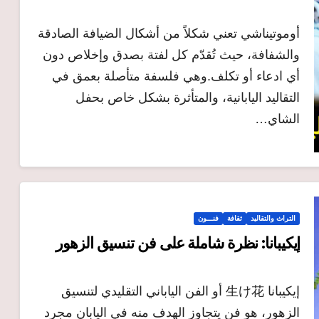
أوموتيناشي تعني شكلاً من أشكال الضيافة الصادقة
والشفافة، حيث تُقدّم كل لفتة بصدق وإخلاص دون
أي ادعاء أو تكلف.وهي فلسفة متأصلة بعمق في
التقاليد اليابانية، والمتأثرة بشكل خاص بحفل
الشاي…
التراث والتقاليد
ثقافة
فنـــون
إيكيبانا: نظرة شاملة على فن تنسيق الزهور
إيكيبانا 生け花 أو الفن الياباني التقليدي لتنسيق
الزهور، هو فن يتجاوز الهدف منه في اليابان مجرد