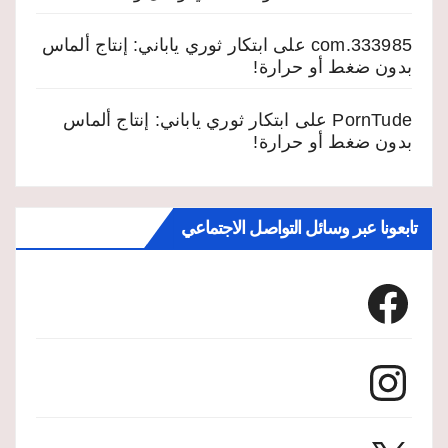
333985.com
على
ابتكار ثوري ياباني: إنتاج ألماس
بدون ضغط أو حرارة!
PornTude
على
ابتكار ثوري ياباني: إنتاج ألماس
بدون ضغط أو حرارة!
تابعونا عبر وسائل التواصل الاجتماعي
Facebook
Instagram
X