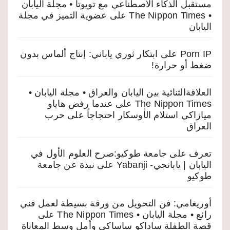
مستقبل الذكاء الاصطناعي مع تويوتا • مجلة اليابان
• The Nippon Times
على
عضوية التميز في مجلة
اليابان
Porn IP
على
ابتكار ثوري ياباني: إنتاج ألماس بدون
ضغط أو حرارة!
العلاقةالثنائية بين اليابان والعراق • مجلة اليابان •
The Nippon Times
على
عندما رفض هاياو
ميازاكي استلام الأوسكار احتجاجاً على حرب
العراق
تعرف على جامعة طوكيو:صرح العلوم الأول في
اليابان | يابانجي- Yabanji
على
نبذة عن جامعة
طوكيو
أوريغامي: فن التحويل من ورقة بسيطة لعمل فني
رائع • مجلة اليابان • The Nippon Times
على
قصة الطفلة ساداكو ساساكي وأمل وسط المعاناة