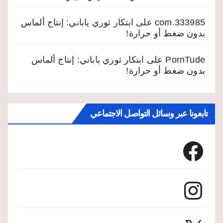
333985.com
على
ابتكار ثوري ياباني: إنتاج ألماس
بدون ضغط أو حرارة!
PornTude
على
ابتكار ثوري ياباني: إنتاج ألماس
بدون ضغط أو حرارة!
تابعونا عبر وسائل التواصل الاجتماعي
Facebook
Instagram
X