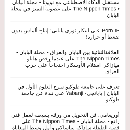
مستقبل الذكاء الاصطناعي مع تويوتا • مجلة اليابان
• The Nippon Times
على
عضوية التميز في مجلة
اليابان
Porn IP
على
ابتكار ثوري ياباني: إنتاج ألماس بدون
ضغط أو حرارة!
العلاقةالثنائية بين اليابان والعراق • مجلة اليابان •
The Nippon Times
على
عندما رفض هاياو
ميازاكي استلام الأوسكار احتجاجاً على حرب
العراق
تعرف على جامعة طوكيو:صرح العلوم الأول في
اليابان | يابانجي- Yabanji
على
نبذة عن جامعة
طوكيو
أوريغامي: فن التحويل من ورقة بسيطة لعمل فني
رائع • مجلة اليابان • The Nippon Times
على
قصة الطفلة ساداكو ساساكي وأمل وسط المعاناة