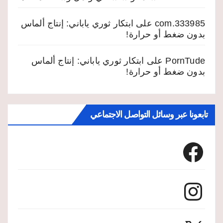
333985.com
على
ابتكار ثوري ياباني: إنتاج ألماس
بدون ضغط أو حرارة!
PornTude
على
ابتكار ثوري ياباني: إنتاج ألماس
بدون ضغط أو حرارة!
تابعونا عبر وسائل التواصل الاجتماعي
Facebook
Instagram