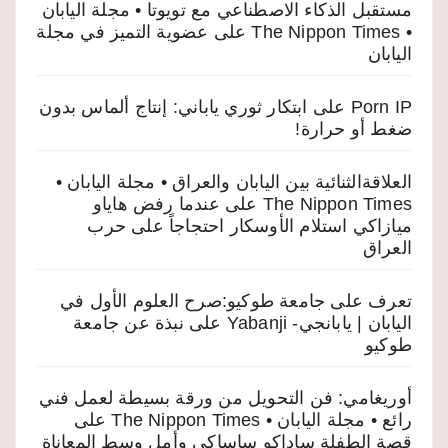
مستقبل الذكاء الاصطناعي مع تويوتا • مجلة اليابان
• The Nippon Times
على
عضوية التميز في مجلة
اليابان
Porn IP
على
ابتكار ثوري ياباني: إنتاج ألماس بدون
ضغط أو حرارة!
العلاقةالثنائية بين اليابان والعراق • مجلة اليابان •
The Nippon Times
على
عندما رفض هاياو
ميازاكي استلام الأوسكار احتجاجاً على حرب
العراق
تعرف على جامعة طوكيو:صرح العلوم الأول في
اليابان | يابانجي- Yabanji
على
نبذة عن جامعة
طوكيو
أوريغامي: فن التحويل من ورقة بسيطة لعمل فني
رائع • مجلة اليابان • The Nippon Times
على
قصة الطفلة ساداكو ساساكي وأمل وسط المعاناة