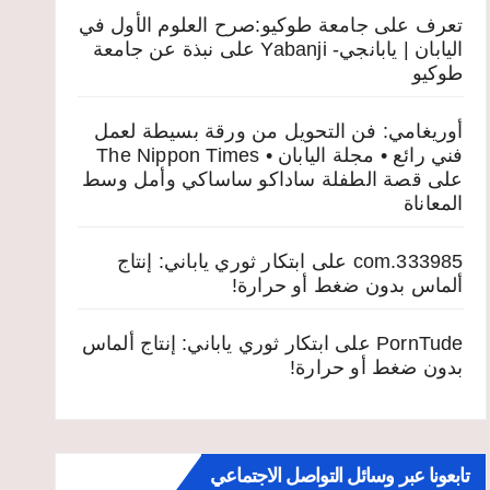
تعرف على جامعة طوكيو:صرح العلوم الأول في
اليابان | يابانجي- Yabanji
على
نبذة عن جامعة
طوكيو
أوريغامي: فن التحويل من ورقة بسيطة لعمل
فني رائع • مجلة اليابان • The Nippon Times
على
قصة الطفلة ساداكو ساساكي وأمل وسط
المعاناة
333985.com
على
ابتكار ثوري ياباني: إنتاج
ألماس بدون ضغط أو حرارة!
PornTude
على
ابتكار ثوري ياباني: إنتاج ألماس
بدون ضغط أو حرارة!
تابعونا عبر وسائل التواصل الاجتماعي