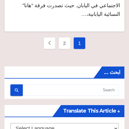
الاجتماعي في اليابان. حيث تصدرت فرقة “هانا”
النسائية اليابانية،…
Posts
2
1
pagination
ابحث …
↓ Translate This Article