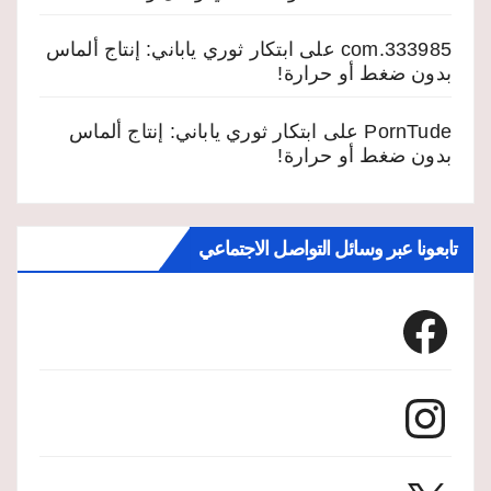
333985.com
على
ابتكار ثوري ياباني: إنتاج ألماس
بدون ضغط أو حرارة!
PornTude
على
ابتكار ثوري ياباني: إنتاج ألماس
بدون ضغط أو حرارة!
تابعونا عبر وسائل التواصل الاجتماعي
Facebook
Instagram
X