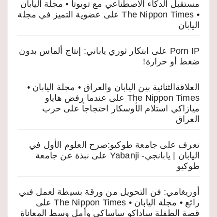
مستقبل الذكاء الاصطناعي مع تويوتا • مجلة اليابان
• The Nippon Times
على
عضوية التميز في مجلة
اليابان
Porn IP
على
ابتكار ثوري ياباني: إنتاج ألماس بدون
ضغط أو حرارة!
العلاقةالثنائية بين اليابان والعراق • مجلة اليابان •
The Nippon Times
على
عندما رفض هاياو
ميازاكي استلام الأوسكار احتجاجاً على حرب
العراق
تعرف على جامعة طوكيو:صرح العلوم الأول في
اليابان | يابانجي- Yabanji
على
نبذة عن جامعة
طوكيو
أوريغامي: فن التحويل من ورقة بسيطة لعمل فني
رائع • مجلة اليابان • The Nippon Times
على
قصة الطفلة ساداكو ساساكي وأمل وسط المعاناة